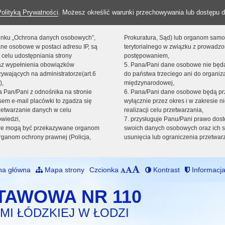
Polityką Prywatności
. Możesz określić warunki przechowywania lub dostępu d
 linku „Ochrona danych osobowych”,
Prokuratura, Sąd) lub organom sam
ne osobowe w postaci adresu IP, są
terytorialnego w związku z prowadz
 celu udostępniania strony
postępowaniem,
raz wypełnienia obowiązków
5. Pana/Pani dane osobowe nie bę
ywających na administratorze(art.6
do państwa trzeciego ani do organiza
),
międzynarodowej,
sta Pan/Pani z odnośnika na stronie
6. Pana/Pani dane osobowe będą pr
em e-mail placówki to zgadza się
wyłącznie przez okres i w zakresie 
zetwarzanie danych w celu
realizacji celu przetwarzania,
owiedzi,
7. przysługuje Panu/Pani prawo dost
we mogą być przekazywane organom
swoich danych osobowych oraz ich s
ganom ochrony prawnej (Policja,
usunięcia lub ograniczenia przetwar
na główna
Mapa strony
Czcionka
Kontrast
Informacja
TAWOWA NR 110
MI ŁÓDZKIEJ W ŁODZI