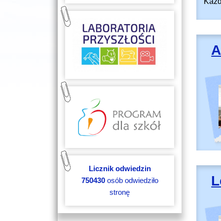
Każde
A
Licznik odwiedzin
L
750430
osób odwiedziło
stronę