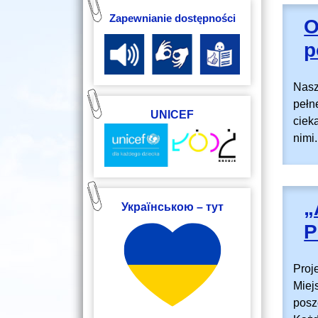
Zapewnianie dostępności
O
p
Nasz
pełn
UNICEF
ciek
nimi.
„
Українською – тут
P
Proj
Miej
posz