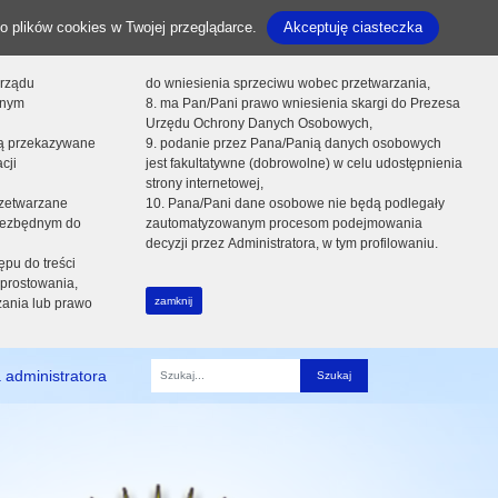
o plików cookies w Twojej przeglądarce.
Akceptuję ciasteczka
orządu
do wniesienia sprzeciwu wobec przetwarzania,
onym
8. ma Pan/Pani prawo wniesienia skargi do Prezesa
Urzędu Ochrony Danych Osobowych,
dą przekazywane
9. podanie przez Pana/Panią danych osobowych
cji
jest fakultatywne (dobrowolne) w celu udostępnienia
strony internetowej,
zetwarzane
10. Pana/Pani dane osobowe nie będą podlegały
niezbędnym do
zautomatyzowanym procesom podejmowania
decyzji przez Administratora, w tym profilowaniu.
ępu do treści
prostowania,
zamknij
zania lub prawo
 administratora
Fraza