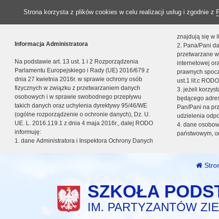
Strona korzysta z plików cookies w celu realizacji usług i zgodnie z
znajdują się w
Informacja Administratora
2. Pana/Pani da
przetwarzane w
Na podstawie art. 13 ust. 1 i 2 Rozporządzenia
internetowej o
Parlamentu Europejskiego i Rady (UE) 2016/679 z
prawnych spocz
dnia 27 kwietnia 2016r. w sprawie ochrony osób
ust.1 lit.c RODO
fizycznych w związku z przetwarzaniem danych
3. jeżeli korzy
osobowych i w sprawie swobodnego przepływu
będącego adres
takich danych oraz uchylenia dyrektywy 95/46/WE
Pan/Pani na pr
(ogólne rozporządzenie o ochronie danych), Dz. U.
udzielenia odp
UE. L. 2016.119.1 z dnia 4 maja 2016r., dalej RODO
4. dane osobo
informuję:
państwowym, or
1. dane Administratora i Inspektora Ochrony Danych
Stro
SZKOŁA PODS
IM. PARTYZANTÓW ZIE