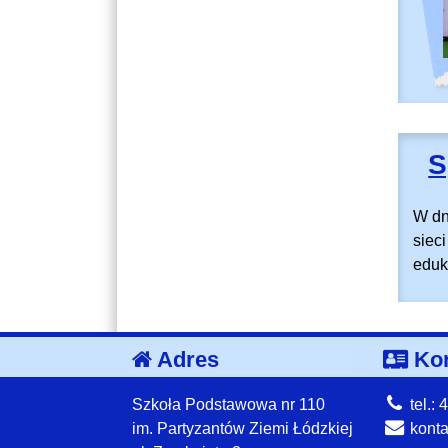
S
W dn
siec
eduk
Adres
Kon
Szkoła Podstawowa nr 110
tel.:
im. Partyzantów Ziemi Łódzkiej
konta