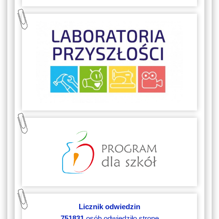
Licznik odwiedzin
751831
osób odwiedziło stronę