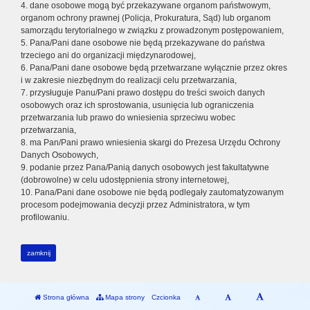
4. dane osobowe mogą być przekazywane organom państwowym,
organom ochrony prawnej (Policja, Prokuratura, Sąd) lub organom
samorządu terytorialnego w związku z prowadzonym postępowaniem,
5. Pana/Pani dane osobowe nie będą przekazywane do państwa
trzeciego ani do organizacji międzynarodowej,
6. Pana/Pani dane osobowe będą przetwarzane wyłącznie przez okres
i w zakresie niezbędnym do realizacji celu przetwarzania,
7. przysługuje Panu/Pani prawo dostępu do treści swoich danych
osobowych oraz ich sprostowania, usunięcia lub ograniczenia
przetwarzania lub prawo do wniesienia sprzeciwu wobec
przetwarzania,
8. ma Pan/Pani prawo wniesienia skargi do Prezesa Urzędu Ochrony
Danych Osobowych,
9. podanie przez Pana/Panią danych osobowych jest fakultatywne
(dobrowolne) w celu udostępnienia strony internetowej,
10. Pana/Pani dane osobowe nie będą podlegały zautomatyzowanym
procesom podejmowania decyzji przez Administratora, w tym
profilowaniu.
zamknij
Strona główna
Mapa strony
Czcionka