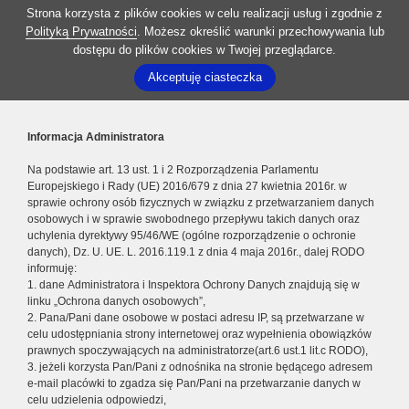
Strona korzysta z plików cookies w celu realizacji usług i zgodnie z
Polityką Prywatności
. Możesz określić warunki przechowywania lub
dostępu do plików cookies w Twojej przeglądarce.
Akceptuję ciasteczka
Informacja Administratora
Na podstawie art. 13 ust. 1 i 2 Rozporządzenia Parlamentu
Europejskiego i Rady (UE) 2016/679 z dnia 27 kwietnia 2016r. w
sprawie ochrony osób fizycznych w związku z przetwarzaniem danych
osobowych i w sprawie swobodnego przepływu takich danych oraz
uchylenia dyrektywy 95/46/WE (ogólne rozporządzenie o ochronie
danych), Dz. U. UE. L. 2016.119.1 z dnia 4 maja 2016r., dalej RODO
informuję:
1. dane Administratora i Inspektora Ochrony Danych znajdują się w
linku „Ochrona danych osobowych”,
2. Pana/Pani dane osobowe w postaci adresu IP, są przetwarzane w
celu udostępniania strony internetowej oraz wypełnienia obowiązków
prawnych spoczywających na administratorze(art.6 ust.1 lit.c RODO),
3. jeżeli korzysta Pan/Pani z odnośnika na stronie będącego adresem
e-mail placówki to zgadza się Pan/Pani na przetwarzanie danych w
celu udzielenia odpowiedzi,