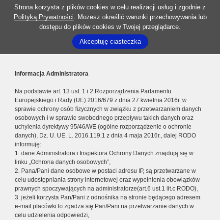
Strona korzysta z plików cookies w celu realizacji usług i zgodnie z
Polityką Prywatności
. Możesz określić warunki przechowywania lub
dostępu do plików cookies w Twojej przeglądarce.
Akceptuję ciasteczka
Informacja Administratora
Na podstawie art. 13 ust. 1 i 2 Rozporządzenia Parlamentu
Europejskiego i Rady (UE) 2016/679 z dnia 27 kwietnia 2016r. w
sprawie ochrony osób fizycznych w związku z przetwarzaniem danych
osobowych i w sprawie swobodnego przepływu takich danych oraz
uchylenia dyrektywy 95/46/WE (ogólne rozporządzenie o ochronie
danych), Dz. U. UE. L. 2016.119.1 z dnia 4 maja 2016r., dalej RODO
informuję:
1. dane Administratora i Inspektora Ochrony Danych znajdują się w
linku „Ochrona danych osobowych”,
2. Pana/Pani dane osobowe w postaci adresu IP, są przetwarzane w
celu udostępniania strony internetowej oraz wypełnienia obowiązków
prawnych spoczywających na administratorze(art.6 ust.1 lit.c RODO),
3. jeżeli korzysta Pan/Pani z odnośnika na stronie będącego adresem
e-mail placówki to zgadza się Pan/Pani na przetwarzanie danych w
celu udzielenia odpowiedzi,