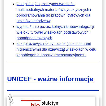
zakup książek, zeszytów ćwiczeń i
multimedialnych materiałów dydaktycznych i
oprogramowania do pracowni cyfrowych dla
uczniów uchodźców,
wyposażenie pozaszkolnych klubów integracji
wielokulturowej w szkołach podstawowych i
ponadpodstawowych,
zakup różowych skrzyneczek (z akcesoriami
higienicznymi) dla dziewcząt w szkołach w celu
zapobiegania ubóstwu menstruacyjnemu.
UNICEF - ważne informacje