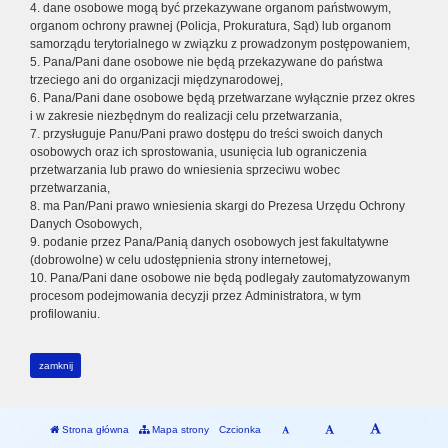
4. dane osobowe mogą być przekazywane organom państwowym,
organom ochrony prawnej (Policja, Prokuratura, Sąd) lub organom
samorządu terytorialnego w związku z prowadzonym postępowaniem,
5. Pana/Pani dane osobowe nie będą przekazywane do państwa
trzeciego ani do organizacji międzynarodowej,
6. Pana/Pani dane osobowe będą przetwarzane wyłącznie przez okres
i w zakresie niezbędnym do realizacji celu przetwarzania,
7. przysługuje Panu/Pani prawo dostępu do treści swoich danych
osobowych oraz ich sprostowania, usunięcia lub ograniczenia
przetwarzania lub prawo do wniesienia sprzeciwu wobec
przetwarzania,
8. ma Pan/Pani prawo wniesienia skargi do Prezesa Urzędu Ochrony
Danych Osobowych,
9. podanie przez Pana/Panią danych osobowych jest fakultatywne
(dobrowolne) w celu udostępnienia strony internetowej,
10. Pana/Pani dane osobowe nie będą podlegały zautomatyzowanym
procesom podejmowania decyzji przez Administratora, w tym
profilowaniu.
zamknij
Strona główna
Mapa strony
Czcionka