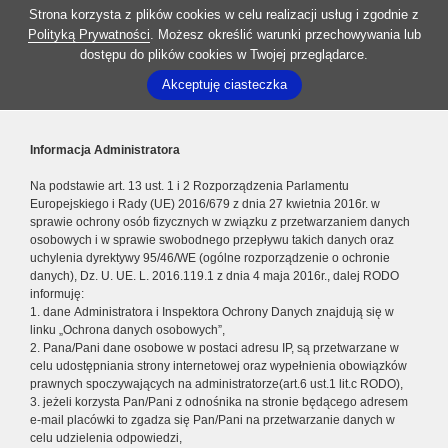
Strona korzysta z plików cookies w celu realizacji usług i zgodnie z
Polityką Prywatności
. Możesz określić warunki przechowywania lub
dostępu do plików cookies w Twojej przeglądarce.
Akceptuję ciasteczka
Informacja Administratora
Na podstawie art. 13 ust. 1 i 2 Rozporządzenia Parlamentu
Europejskiego i Rady (UE) 2016/679 z dnia 27 kwietnia 2016r. w
sprawie ochrony osób fizycznych w związku z przetwarzaniem danych
osobowych i w sprawie swobodnego przepływu takich danych oraz
uchylenia dyrektywy 95/46/WE (ogólne rozporządzenie o ochronie
danych), Dz. U. UE. L. 2016.119.1 z dnia 4 maja 2016r., dalej RODO
informuję:
1. dane Administratora i Inspektora Ochrony Danych znajdują się w
linku „Ochrona danych osobowych”,
2. Pana/Pani dane osobowe w postaci adresu IP, są przetwarzane w
celu udostępniania strony internetowej oraz wypełnienia obowiązków
prawnych spoczywających na administratorze(art.6 ust.1 lit.c RODO),
3. jeżeli korzysta Pan/Pani z odnośnika na stronie będącego adresem
e-mail placówki to zgadza się Pan/Pani na przetwarzanie danych w
celu udzielenia odpowiedzi,