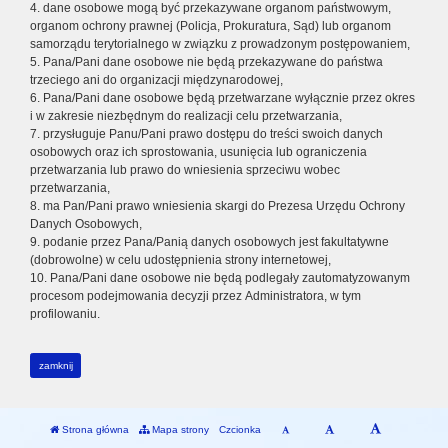
4. dane osobowe mogą być przekazywane organom państwowym,
organom ochrony prawnej (Policja, Prokuratura, Sąd) lub organom
samorządu terytorialnego w związku z prowadzonym postępowaniem,
5. Pana/Pani dane osobowe nie będą przekazywane do państwa
trzeciego ani do organizacji międzynarodowej,
6. Pana/Pani dane osobowe będą przetwarzane wyłącznie przez okres
i w zakresie niezbędnym do realizacji celu przetwarzania,
7. przysługuje Panu/Pani prawo dostępu do treści swoich danych
osobowych oraz ich sprostowania, usunięcia lub ograniczenia
przetwarzania lub prawo do wniesienia sprzeciwu wobec
przetwarzania,
8. ma Pan/Pani prawo wniesienia skargi do Prezesa Urzędu Ochrony
Danych Osobowych,
9. podanie przez Pana/Panią danych osobowych jest fakultatywne
(dobrowolne) w celu udostępnienia strony internetowej,
10. Pana/Pani dane osobowe nie będą podlegały zautomatyzowanym
procesom podejmowania decyzji przez Administratora, w tym
profilowaniu.
zamknij
Strona główna
Mapa strony
Czcionka