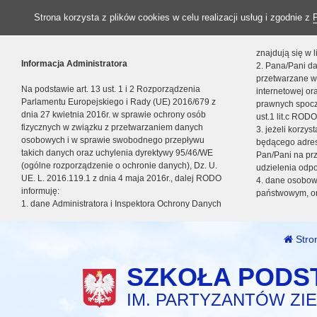
Strona korzysta z plików cookies w celu realizacji usług i zgodnie z
znajdują się w
Informacja Administratora
2. Pana/Pani da
przetwarzane w
Na podstawie art. 13 ust. 1 i 2 Rozporządzenia
internetowej o
Parlamentu Europejskiego i Rady (UE) 2016/679 z
prawnych spocz
dnia 27 kwietnia 2016r. w sprawie ochrony osób
ust.1 lit.c RODO
fizycznych w związku z przetwarzaniem danych
3. jeżeli korzy
osobowych i w sprawie swobodnego przepływu
będącego adres
takich danych oraz uchylenia dyrektywy 95/46/WE
Pan/Pani na pr
(ogólne rozporządzenie o ochronie danych), Dz. U.
udzielenia odp
UE. L. 2016.119.1 z dnia 4 maja 2016r., dalej RODO
4. dane osobo
informuję:
państwowym, or
1. dane Administratora i Inspektora Ochrony Danych
Stro
SZKOŁA PODS
IM. PARTYZANTÓW ZIE