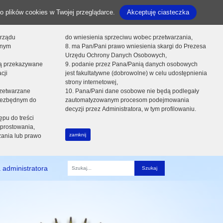
o plików cookies w Twojej przeglądarce.
Akceptuję ciasteczka
orządu
do wniesienia sprzeciwu wobec przetwarzania,
onym
8. ma Pan/Pani prawo wniesienia skargi do Prezesa
Urzędu Ochrony Danych Osobowych,
dą przekazywane
9. podanie przez Pana/Panią danych osobowych
cji
jest fakultatywne (dobrowolne) w celu udostępnienia
strony internetowej,
zetwarzane
10. Pana/Pani dane osobowe nie będą podlegały
niezbędnym do
zautomatyzowanym procesom podejmowania
decyzji przez Administratora, w tym profilowaniu.
ępu do treści
prostowania,
zamknij
zania lub prawo
 administratora
Fraza