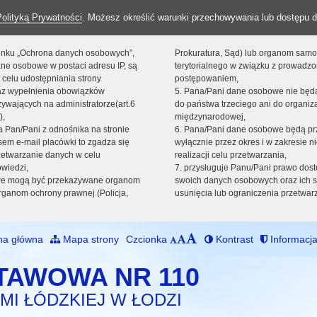
Polityką Prywatności
. Możesz określić warunki przechowywania lub dostępu d
 linku „Ochrona danych osobowych”,
Prokuratura, Sąd) lub organom sam
ne osobowe w postaci adresu IP, są
terytorialnego w związku z prowadz
 celu udostępniania strony
postępowaniem,
raz wypełnienia obowiązków
5. Pana/Pani dane osobowe nie bę
ywających na administratorze(art.6
do państwa trzeciego ani do organiza
),
międzynarodowej,
sta Pan/Pani z odnośnika na stronie
6. Pana/Pani dane osobowe będą pr
em e-mail placówki to zgadza się
wyłącznie przez okres i w zakresie 
zetwarzanie danych w celu
realizacji celu przetwarzania,
owiedzi,
7. przysługuje Panu/Pani prawo dost
we mogą być przekazywane organom
swoich danych osobowych oraz ich s
ganom ochrony prawnej (Policja,
usunięcia lub ograniczenia przetwar
na główna
Mapa strony
Czcionka
Kontrast
Informacja
TAWOWA NR 110
MI ŁÓDZKIEJ W ŁODZI