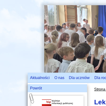
Aktualności
O nas
Dla uczniów
Dla ro
Powrót
Strona
Lek