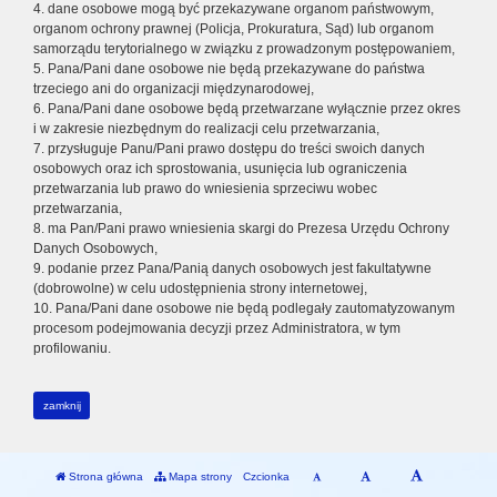
4. dane osobowe mogą być przekazywane organom państwowym,
organom ochrony prawnej (Policja, Prokuratura, Sąd) lub organom
samorządu terytorialnego w związku z prowadzonym postępowaniem,
5. Pana/Pani dane osobowe nie będą przekazywane do państwa
trzeciego ani do organizacji międzynarodowej,
6. Pana/Pani dane osobowe będą przetwarzane wyłącznie przez okres
i w zakresie niezbędnym do realizacji celu przetwarzania,
7. przysługuje Panu/Pani prawo dostępu do treści swoich danych
osobowych oraz ich sprostowania, usunięcia lub ograniczenia
przetwarzania lub prawo do wniesienia sprzeciwu wobec
przetwarzania,
8. ma Pan/Pani prawo wniesienia skargi do Prezesa Urzędu Ochrony
Danych Osobowych,
9. podanie przez Pana/Panią danych osobowych jest fakultatywne
(dobrowolne) w celu udostępnienia strony internetowej,
10. Pana/Pani dane osobowe nie będą podlegały zautomatyzowanym
procesom podejmowania decyzji przez Administratora, w tym
profilowaniu.
zamknij
Strona główna
Mapa strony
Czcionka