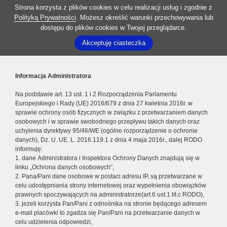
Strona korzysta z plików cookies w celu realizacji usług i zgodnie z
Polityką Prywatności
. Możesz określić warunki przechowywania lub
dostępu do plików cookies w Twojej przeglądarce.
Akceptuję ciasteczka
Informacja Administratora
Na podstawie art. 13 ust. 1 i 2 Rozporządzenia Parlamentu
Europejskiego i Rady (UE) 2016/679 z dnia 27 kwietnia 2016r. w
sprawie ochrony osób fizycznych w związku z przetwarzaniem danych
osobowych i w sprawie swobodnego przepływu takich danych oraz
uchylenia dyrektywy 95/46/WE (ogólne rozporządzenie o ochronie
danych), Dz. U. UE. L. 2016.119.1 z dnia 4 maja 2016r., dalej RODO
informuję:
1. dane Administratora i Inspektora Ochrony Danych znajdują się w
linku „Ochrona danych osobowych”,
2. Pana/Pani dane osobowe w postaci adresu IP, są przetwarzane w
celu udostępniania strony internetowej oraz wypełnienia obowiązków
prawnych spoczywających na administratorze(art.6 ust.1 lit.c RODO),
3. jeżeli korzysta Pan/Pani z odnośnika na stronie będącego adresem
e-mail placówki to zgadza się Pan/Pani na przetwarzanie danych w
celu udzielenia odpowiedzi,