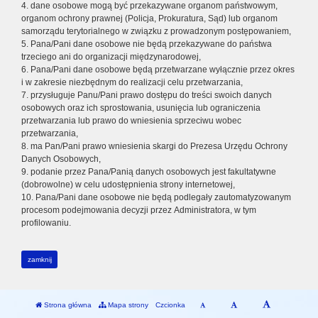
4. dane osobowe mogą być przekazywane organom państwowym,
organom ochrony prawnej (Policja, Prokuratura, Sąd) lub organom
samorządu terytorialnego w związku z prowadzonym postępowaniem,
5. Pana/Pani dane osobowe nie będą przekazywane do państwa
trzeciego ani do organizacji międzynarodowej,
6. Pana/Pani dane osobowe będą przetwarzane wyłącznie przez okres
i w zakresie niezbędnym do realizacji celu przetwarzania,
7. przysługuje Panu/Pani prawo dostępu do treści swoich danych
osobowych oraz ich sprostowania, usunięcia lub ograniczenia
przetwarzania lub prawo do wniesienia sprzeciwu wobec
przetwarzania,
8. ma Pan/Pani prawo wniesienia skargi do Prezesa Urzędu Ochrony
Danych Osobowych,
9. podanie przez Pana/Panią danych osobowych jest fakultatywne
(dobrowolne) w celu udostępnienia strony internetowej,
10. Pana/Pani dane osobowe nie będą podlegały zautomatyzowanym
procesom podejmowania decyzji przez Administratora, w tym
profilowaniu.
zamknij
Strona główna
Mapa strony
Czcionka