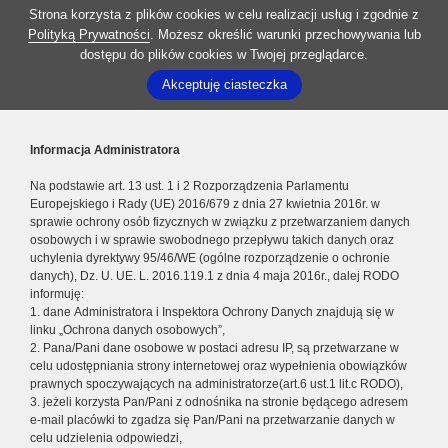
Strona korzysta z plików cookies w celu realizacji usług i zgodnie z
Polityką Prywatności
. Możesz określić warunki przechowywania lub
dostępu do plików cookies w Twojej przeglądarce.
Akceptuję ciasteczka
Informacja Administratora
Na podstawie art. 13 ust. 1 i 2 Rozporządzenia Parlamentu
Europejskiego i Rady (UE) 2016/679 z dnia 27 kwietnia 2016r. w
sprawie ochrony osób fizycznych w związku z przetwarzaniem danych
osobowych i w sprawie swobodnego przepływu takich danych oraz
uchylenia dyrektywy 95/46/WE (ogólne rozporządzenie o ochronie
danych), Dz. U. UE. L. 2016.119.1 z dnia 4 maja 2016r., dalej RODO
informuję:
1. dane Administratora i Inspektora Ochrony Danych znajdują się w
linku „Ochrona danych osobowych”,
2. Pana/Pani dane osobowe w postaci adresu IP, są przetwarzane w
celu udostępniania strony internetowej oraz wypełnienia obowiązków
prawnych spoczywających na administratorze(art.6 ust.1 lit.c RODO),
3. jeżeli korzysta Pan/Pani z odnośnika na stronie będącego adresem
e-mail placówki to zgadza się Pan/Pani na przetwarzanie danych w
celu udzielenia odpowiedzi,