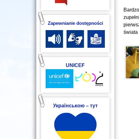
Bardzo
zupełn
Zapewnianie dostępności
pierws
świata 
UNICEF
Українською – тут