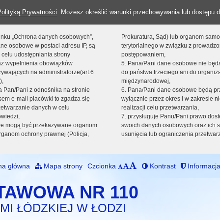
Polityką Prywatności
. Możesz określić warunki przechowywania lub dostępu d
 linku „Ochrona danych osobowych”,
Prokuratura, Sąd) lub organom sam
ne osobowe w postaci adresu IP, są
terytorialnego w związku z prowadz
 celu udostępniania strony
postępowaniem,
raz wypełnienia obowiązków
5. Pana/Pani dane osobowe nie bę
ywających na administratorze(art.6
do państwa trzeciego ani do organiza
),
międzynarodowej,
sta Pan/Pani z odnośnika na stronie
6. Pana/Pani dane osobowe będą pr
em e-mail placówki to zgadza się
wyłącznie przez okres i w zakresie 
zetwarzanie danych w celu
realizacji celu przetwarzania,
owiedzi,
7. przysługuje Panu/Pani prawo dost
we mogą być przekazywane organom
swoich danych osobowych oraz ich s
ganom ochrony prawnej (Policja,
usunięcia lub ograniczenia przetwar
na główna
Mapa strony
Czcionka
Kontrast
Informacja
TAWOWA NR 110
MI ŁÓDZKIEJ W ŁODZI