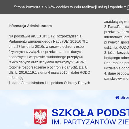
Strona korzysta z plików cookies w celu realizacji usług i zgodnie z
znajdują się w
Informacja Administratora
2. Pana/Pani da
przetwarzane w
Na podstawie art. 13 ust. 1 i 2 Rozporządzenia
internetowej o
Parlamentu Europejskiego i Rady (UE) 2016/679 z
prawnych spocz
dnia 27 kwietnia 2016r. w sprawie ochrony osób
ust.1 lit.c RODO
fizycznych w związku z przetwarzaniem danych
3. jeżeli korzy
osobowych i w sprawie swobodnego przepływu
będącego adres
takich danych oraz uchylenia dyrektywy 95/46/WE
Pan/Pani na pr
(ogólne rozporządzenie o ochronie danych), Dz. U.
udzielenia odp
UE. L. 2016.119.1 z dnia 4 maja 2016r., dalej RODO
4. dane osobo
informuję:
państwowym, or
1. dane Administratora i Inspektora Ochrony Danych
Stro
SZKOŁA PODS
IM. PARTYZANTÓW ZIE