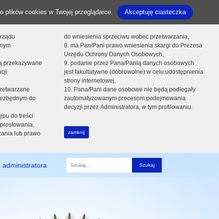
o plików cookies w Twojej przeglądarce.
Akceptuję ciasteczka
orządu
do wniesienia sprzeciwu wobec przetwarzania,
onym
8. ma Pan/Pani prawo wniesienia skargi do Prezesa
Urzędu Ochrony Danych Osobowych,
dą przekazywane
9. podanie przez Pana/Panią danych osobowych
cji
jest fakultatywne (dobrowolne) w celu udostępnienia
strony internetowej,
zetwarzane
10. Pana/Pani dane osobowe nie będą podlegały
niezbędnym do
zautomatyzowanym procesom podejmowania
decyzji przez Administratora, w tym profilowaniu.
ępu do treści
prostowania,
zamknij
zania lub prawo
 administratora
Fraza