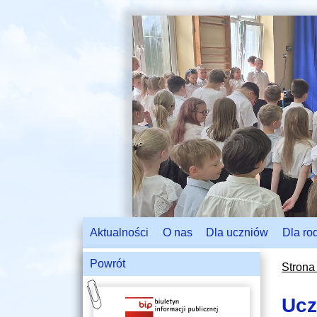
Aktualności
O nas
Dla uczniów
Dla ro
Powrót
Strona
Ucz