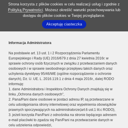
Strona korzysta z plików cookies w celu realizacji usług i zgodnie z
Polityką Prywatności
. Możesz określić warunki przechowywania lub
dostępu do plików cookies w Twojej przeglądarce.
Akceptuję ciasteczka
Informacja Administratora
Na podstawie art. 13 ust. 1 i 2 Rozporządzenia Parlamentu
Europejskiego i Rady (UE) 2016/679 z dnia 27 kwietnia 2016r. w
sprawie ochrony osób fizycznych w związku z przetwarzaniem danych
osobowych i w sprawie swobodnego przepływu takich danych oraz
uchylenia dyrektywy 95/46/WE (ogólne rozporządzenie o ochronie
danych), Dz. U. UE. L. 2016.119.1 z dnia 4 maja 2016r., dalej RODO
informuję:
1. dane Administratora i Inspektora Ochrony Danych znajdują się w
linku „Ochrona danych osobowych”,
2. Pana/Pani dane osobowe w postaci adresu IP, są przetwarzane w
celu udostępniania strony internetowej oraz wypełnienia obowiązków
prawnych spoczywających na administratorze(art.6 ust.1 lit.c RODO),
3. jeżeli korzysta Pan/Pani z odnośnika na stronie będącego adresem
e-mail placówki to zgadza się Pan/Pani na przetwarzanie danych w
celu udzielenia odpowiedzi,