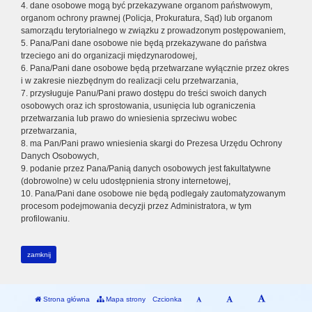
4. dane osobowe mogą być przekazywane organom państwowym,
organom ochrony prawnej (Policja, Prokuratura, Sąd) lub organom
samorządu terytorialnego w związku z prowadzonym postępowaniem,
5. Pana/Pani dane osobowe nie będą przekazywane do państwa
trzeciego ani do organizacji międzynarodowej,
6. Pana/Pani dane osobowe będą przetwarzane wyłącznie przez okres
i w zakresie niezbędnym do realizacji celu przetwarzania,
7. przysługuje Panu/Pani prawo dostępu do treści swoich danych
osobowych oraz ich sprostowania, usunięcia lub ograniczenia
przetwarzania lub prawo do wniesienia sprzeciwu wobec
przetwarzania,
8. ma Pan/Pani prawo wniesienia skargi do Prezesa Urzędu Ochrony
Danych Osobowych,
9. podanie przez Pana/Panią danych osobowych jest fakultatywne
(dobrowolne) w celu udostępnienia strony internetowej,
10. Pana/Pani dane osobowe nie będą podlegały zautomatyzowanym
procesom podejmowania decyzji przez Administratora, w tym
profilowaniu.
zamknij
Strona główna
Mapa strony
Czcionka