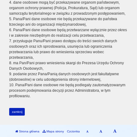
4. dane osobowe mogą być przekazywane organom państwowym,
organom ochrony prawnej (Policja, Prokuratura, Sąd) lub organom
samorządu terytorialnego w związku z prowadzonym postępowaniem,
5. Pana/Pani dane osobowe nie będą przekazywane do państwa
trzeciego ani do organizacji międzynarodowej,
6. Pana/Pani dane osobowe będą przetwarzane wyłącznie przez okres
i w zakresie niezbędnym do realizacji celu przetwarzania,
7. przysługuje Panu/Pani prawo dostępu do treści swoich danych
osobowych oraz ich sprostowania, usunięcia lub ograniczenia
przetwarzania lub prawo do wniesienia sprzeciwu wobec
przetwarzania,
8. ma Pan/Pani prawo wniesienia skargi do Prezesa Urzędu Ochrony
Danych Osobowych,
9. podanie przez Pana/Panią danych osobowych jest fakultatywne
(dobrowolne) w celu udostępnienia strony internetowej,
10. Pana/Pani dane osobowe nie będą podlegały zautomatyzowanym
procesom podejmowania decyzji przez Administratora, w tym
profilowaniu.
zamknij
Strona główna
Mapa strony
Czcionka