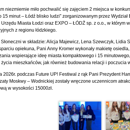
am niezmiernie miło pochwalić się zajęciem 2 miejsca w konkur
to 15 minut – Łódź blisko ludzi” zorganizowanym przez Wydział
y Urzędu Miasta Łodzi oraz EXPO – ŁÓDŹ sp. z o.o., w którym 
yjnych z regionu łódzkiego.
 Słoneczni w składzie: Alicja Majewicz, Lena Szewczyk, Lidia S
sparciu opiekuna, Pani Anny Kromer wykonały makietę osiedla,
zania wspierające ideę miasta kompaktowego i 15 minutowego
i życia mieszkańców, jak również budowania relacji i poczucia
a 2026r. podczas Future UP! Festiwal z rąk Pani Prezydent Ha
zaty Moskwy – Wodnickiej zostały wręczone uczennicom atrak
ową w wysokości 15000zł.