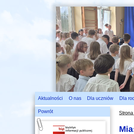
Aktualności
O nas
Dla uczniów
Dla ro
Powrót
Strona
Mia