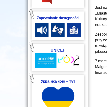
Jest n
,,Mias
Zapewnianie dostępności
Kultur
edukac
Zespół
przy w
rozwią
UNICEF
jakośc
7 marc
Małgor
finans
Українською – тут