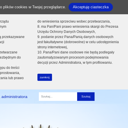
o plików cookies w Twojej przeglądarce.
Akceptuję ciasteczka
orządu
do wniesienia sprzeciwu wobec przetwarzania,
onym
8. ma Pan/Pani prawo wniesienia skargi do Prezesa
Urzędu Ochrony Danych Osobowych,
dą przekazywane
9. podanie przez Pana/Panią danych osobowych
cji
jest fakultatywne (dobrowolne) w celu udostępnienia
strony internetowej,
zetwarzane
10. Pana/Pani dane osobowe nie będą podlegały
niezbędnym do
zautomatyzowanym procesom podejmowania
decyzji przez Administratora, w tym profilowaniu.
ępu do treści
prostowania,
zamknij
zania lub prawo
 administratora
Fraza