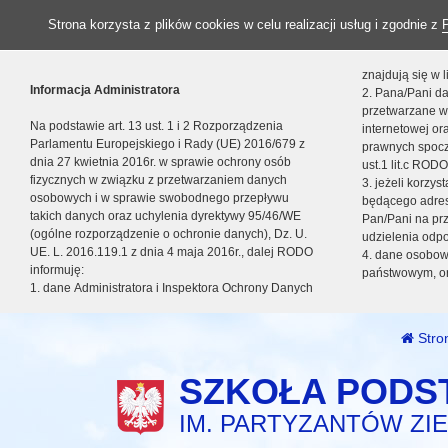
Strona korzysta z plików cookies w celu realizacji usług i zgodnie z
znajdują się w
Informacja Administratora
2. Pana/Pani da
przetwarzane w
Na podstawie art. 13 ust. 1 i 2 Rozporządzenia
internetowej o
Parlamentu Europejskiego i Rady (UE) 2016/679 z
prawnych spocz
dnia 27 kwietnia 2016r. w sprawie ochrony osób
ust.1 lit.c RODO
fizycznych w związku z przetwarzaniem danych
3. jeżeli korzy
osobowych i w sprawie swobodnego przepływu
będącego adres
takich danych oraz uchylenia dyrektywy 95/46/WE
Pan/Pani na pr
(ogólne rozporządzenie o ochronie danych), Dz. U.
udzielenia odp
UE. L. 2016.119.1 z dnia 4 maja 2016r., dalej RODO
4. dane osobo
informuję:
państwowym, or
1. dane Administratora i Inspektora Ochrony Danych
Stro
SZKOŁA PODS
IM. PARTYZANTÓW ZIE