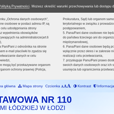
Polityką Prywatności
. Możesz określić warunki przechowywania lub dostępu d
 linku „Ochrona danych osobowych”,
Prokuratura, Sąd) lub organom sam
ne osobowe w postaci adresu IP, są
terytorialnego w związku z prowadz
 celu udostępniania strony
postępowaniem,
raz wypełnienia obowiązków
5. Pana/Pani dane osobowe nie bę
ywających na administratorze(art.6
do państwa trzeciego ani do organiza
),
międzynarodowej,
sta Pan/Pani z odnośnika na stronie
6. Pana/Pani dane osobowe będą pr
em e-mail placówki to zgadza się
wyłącznie przez okres i w zakresie 
zetwarzanie danych w celu
realizacji celu przetwarzania,
owiedzi,
7. przysługuje Panu/Pani prawo dost
we mogą być przekazywane organom
swoich danych osobowych oraz ich s
ganom ochrony prawnej (Policja,
usunięcia lub ograniczenia przetwar
na główna
Mapa strony
Czcionka
Kontrast
Informacja
TAWOWA NR 110
MI ŁÓDZKIEJ W ŁODZI