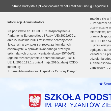
Strona korzysta z plików cookies w celu realizacji usług i zgodnie z
znajdują się w
Informacja Administratora
2. Pana/Pani da
przetwarzane w
Na podstawie art. 13 ust. 1 i 2 Rozporządzenia
internetowej o
Parlamentu Europejskiego i Rady (UE) 2016/679 z
prawnych spocz
dnia 27 kwietnia 2016r. w sprawie ochrony osób
ust.1 lit.c RODO
fizycznych w związku z przetwarzaniem danych
3. jeżeli korzy
osobowych i w sprawie swobodnego przepływu
będącego adres
takich danych oraz uchylenia dyrektywy 95/46/WE
Pan/Pani na pr
(ogólne rozporządzenie o ochronie danych), Dz. U.
udzielenia odp
UE. L. 2016.119.1 z dnia 4 maja 2016r., dalej RODO
4. dane osobo
informuję:
państwowym, or
1. dane Administratora i Inspektora Ochrony Danych
Stro
SZKOŁA PODS
IM. PARTYZANTÓW ZIE