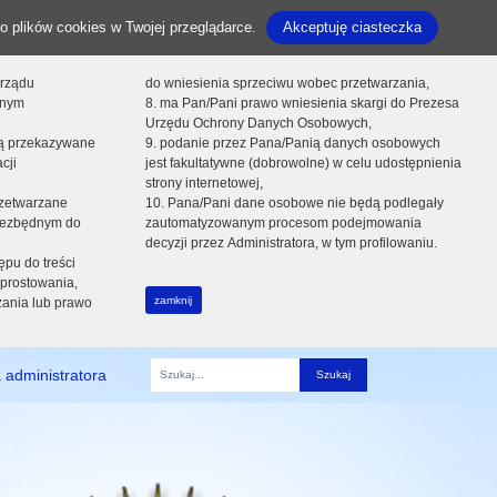
o plików cookies w Twojej przeglądarce.
Akceptuję ciasteczka
orządu
do wniesienia sprzeciwu wobec przetwarzania,
onym
8. ma Pan/Pani prawo wniesienia skargi do Prezesa
Urzędu Ochrony Danych Osobowych,
dą przekazywane
9. podanie przez Pana/Panią danych osobowych
cji
jest fakultatywne (dobrowolne) w celu udostępnienia
strony internetowej,
zetwarzane
10. Pana/Pani dane osobowe nie będą podlegały
niezbędnym do
zautomatyzowanym procesom podejmowania
decyzji przez Administratora, w tym profilowaniu.
ępu do treści
prostowania,
zamknij
zania lub prawo
 administratora
Fraza