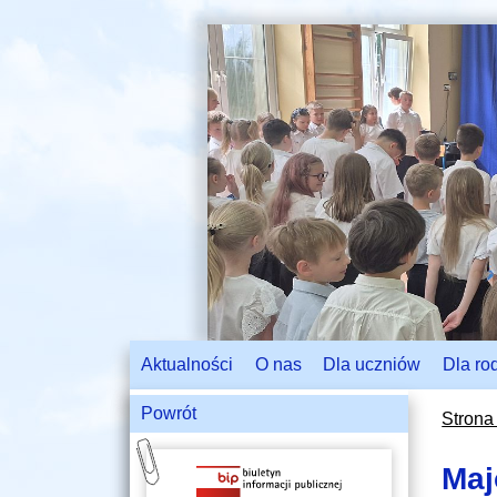
Aktualności
O nas
Dla uczniów
Dla ro
Powrót
Strona
Maj