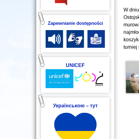
W dniu
Ostojs
Zapewnianie dostępności
murowa
najmło
koszyk
turnie
UNICEF
Українською – тут