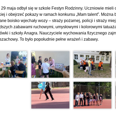
 29 maja odbył się w szkole Festyn Rodzinny. Uczniowie mieli
kiej i obejrzeć pokazy w ramach konkursu „Mam talent”. Można b
ne boisko wjechały wozy – straży pożarnej, policji i straży mie
dszych zabawami ruchowymi, umysłowymi i kolorowymi tatuażami
ówki i szkoły Anagra. Nauczyciele wychowania fizycznego zajm
j szachowy. To było popołudnie pełne wrażeń i zabawy.