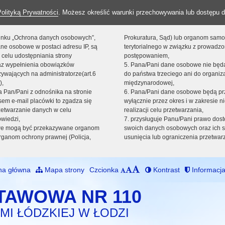
Polityką Prywatności
. Możesz określić warunki przechowywania lub dostępu d
 linku „Ochrona danych osobowych”,
Prokuratura, Sąd) lub organom sam
ne osobowe w postaci adresu IP, są
terytorialnego w związku z prowadz
 celu udostępniania strony
postępowaniem,
raz wypełnienia obowiązków
5. Pana/Pani dane osobowe nie bę
ywających na administratorze(art.6
do państwa trzeciego ani do organiza
),
międzynarodowej,
sta Pan/Pani z odnośnika na stronie
6. Pana/Pani dane osobowe będą pr
em e-mail placówki to zgadza się
wyłącznie przez okres i w zakresie 
zetwarzanie danych w celu
realizacji celu przetwarzania,
owiedzi,
7. przysługuje Panu/Pani prawo dost
we mogą być przekazywane organom
swoich danych osobowych oraz ich s
ganom ochrony prawnej (Policja,
usunięcia lub ograniczenia przetwar
na główna
Mapa strony
Czcionka
Kontrast
Informacja
TAWOWA NR 110
MI ŁÓDZKIEJ W ŁODZI