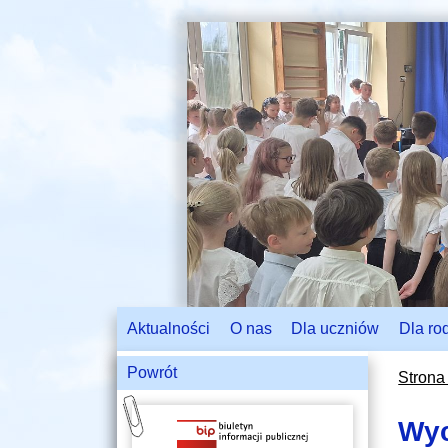
Aktualności
O nas
Dla uczniów
Dla ro
Powrót
Strona
Wyc