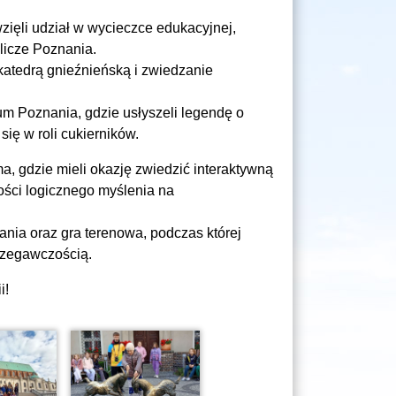
wzięli udział w wycieczce edukacyjnej,
licze Poznania.
atedrą gnieźnieńską i zwiedzanie
um Poznania, gdzie usłyszeli legendę o
się w roli cukierników.
, gdzie mieli okazję zwiedzić interaktywną
ości logicznego myślenia na
nia oraz gra terenowa, podczas której
trzegawczością.
i!