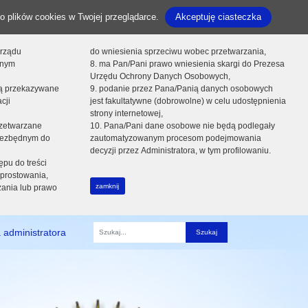
o plików cookies w Twojej przeglądarce.
Akceptuję ciasteczka
orządu
do wniesienia sprzeciwu wobec przetwarzania,
onym
8. ma Pan/Pani prawo wniesienia skargi do Prezesa
Urzędu Ochrony Danych Osobowych,
dą przekazywane
9. podanie przez Pana/Panią danych osobowych
cji
jest fakultatywne (dobrowolne) w celu udostępnienia
strony internetowej,
zetwarzane
10. Pana/Pani dane osobowe nie będą podlegały
niezbędnym do
zautomatyzowanym procesom podejmowania
decyzji przez Administratora, w tym profilowaniu.
ępu do treści
prostowania,
zamknij
zania lub prawo
 administratora
Fraza