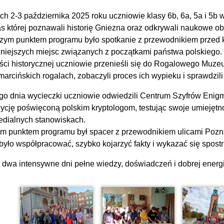
ch 2-3 października 2025 roku uczniowie klasy 6b, 6a, 5a i 5b 
s której poznawali historię Gniezna oraz odkrywali naukowe ob
zym punktem programu było spotkanie z przewodnikiem przed k
niejszych miejsc związanych z początkami państwa polskiego.
ści historycznej uczniowie przenieśli się do Rogalowego Muze
arcińskich rogalach, zobaczyli proces ich wypieku i sprawdzili 
go dnia wycieczki uczniowie odwiedzili Centrum Szyfrów Enigma
ycję poświęconą polskim kryptologom, testując swoje umiejętn
edialnych stanowiskach.
im punktem programu był spacer z przewodnikiem ulicami Pozna
 było współpracować, szybko kojarzyć fakty i wykazać się spos
y dwa intensywne dni pełne wiedzy, doświadczeń i dobrej energi