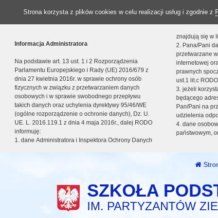
Strona korzysta z plików cookies w celu realizacji usług i zgodnie z
znajdują się w
Informacja Administratora
2. Pana/Pani da
przetwarzane w
Na podstawie art. 13 ust. 1 i 2 Rozporządzenia
internetowej o
Parlamentu Europejskiego i Rady (UE) 2016/679 z
prawnych spocz
dnia 27 kwietnia 2016r. w sprawie ochrony osób
ust.1 lit.c RODO
fizycznych w związku z przetwarzaniem danych
3. jeżeli korzy
osobowych i w sprawie swobodnego przepływu
będącego adres
takich danych oraz uchylenia dyrektywy 95/46/WE
Pan/Pani na pr
(ogólne rozporządzenie o ochronie danych), Dz. U.
udzielenia odp
UE. L. 2016.119.1 z dnia 4 maja 2016r., dalej RODO
4. dane osobo
informuję:
państwowym, or
1. dane Administratora i Inspektora Ochrony Danych
Stro
SZKOŁA PODS
IM. PARTYZANTÓW ZIE