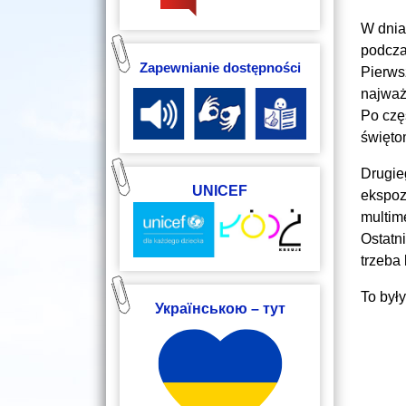
W dnia
podcza
Zapewnianie dostępności
Pierws
najważ
Po czę
świętom
Drugie
UNICEF
ekspoz
multim
Ostatn
trzeba
To był
Українською – тут