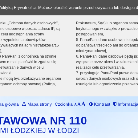
Polityką Prywatności
. Możesz określić warunki przechowywania lub dostępu d
 linku „Ochrona danych osobowych”,
Prokuratura, Sąd) lub organom sam
ne osobowe w postaci adresu IP, są
terytorialnego w związku z prowadz
 celu udostępniania strony
postępowaniem,
raz wypełnienia obowiązków
5. Pana/Pani dane osobowe nie bę
ywających na administratorze(art.6
do państwa trzeciego ani do organiza
),
międzynarodowej,
sta Pan/Pani z odnośnika na stronie
6. Pana/Pani dane osobowe będą pr
em e-mail placówki to zgadza się
wyłącznie przez okres i w zakresie 
zetwarzanie danych w celu
realizacji celu przetwarzania,
owiedzi,
7. przysługuje Panu/Pani prawo dost
we mogą być przekazywane organom
swoich danych osobowych oraz ich s
ganom ochrony prawnej (Policja,
usunięcia lub ograniczenia przetwar
na główna
Mapa strony
Czcionka
Kontrast
Informacja
TAWOWA NR 110
MI ŁÓDZKIEJ W ŁODZI